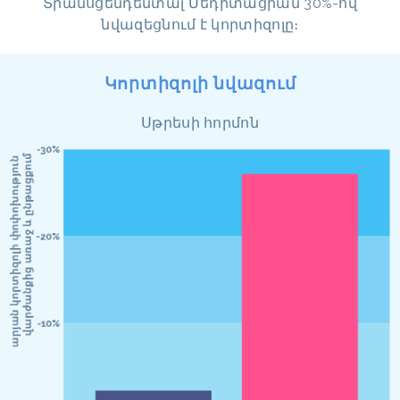
Տրանսցենդենտալ Մեդիտացիան 30%-ով
նվազեցնում է կորտիզոլը։
Կորտիզոլի նվազում
Սթրեսի հորմոն