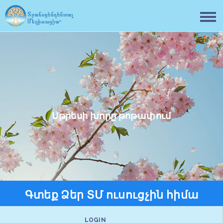
Սթրեսի խորը թոթափում
Գտեք Ձեր ՏՄ ուսուցչին հիմա
LOGIN