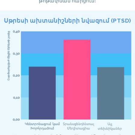
թոթափման հարցում։
Սթրեսի ախտանիշների նվազում (PTSD)