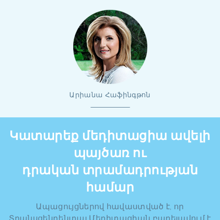
Արիանա Հաֆինգթոն
Կատարեք մեդիտացիա ավելի
պայծառ ու
դրական տրամադրության
համար
Ապացույցներով հավաստված է, որ
Տրանսցենդենտալ Մեդիտացիան բարելավում է