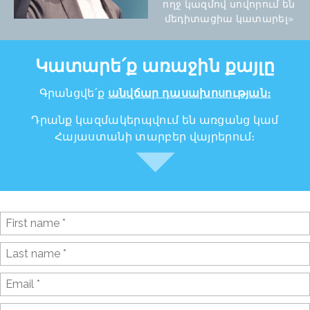
ողջ կազմով սովորում են
մեդիտացիա կատարել»
Կատարե՛ք առաջին քայլը
Գրանցվե՛ք
անվճար դասախոսության։
Դրանք կազմակերպվում են առցանց կամ
Հայաստանի տարբեր վայրերում։