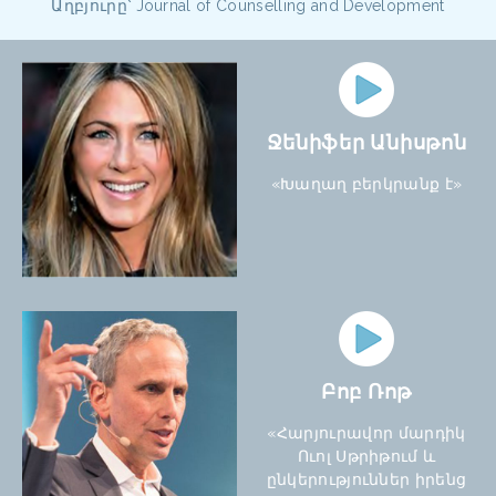
Աղբյուրը՝ Journal of Counselling and Development
Ջենիֆեր Անիսթոն
«Խաղաղ բերկրանք է»
Բոբ Ռոթ
«Հարյուրավոր մարդիկ
Ուոլ Սթրիթում և
ընկերություններ իրենց