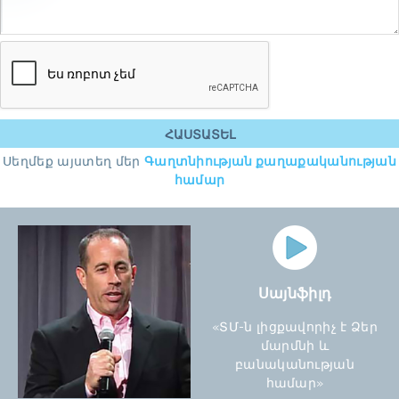
Սեղմեք այստեղ մեր
Գաղտնիության քաղաքականության
համար
Սայնֆիլդ
«ՏՄ-ն լիցքավորիչ է Ձեր
մարմնի և
բանականության
համար»