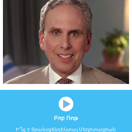
Բոբ Ռոթ
Ի՞նչ է Տրանսցենդենտալ Մեդիտացիան