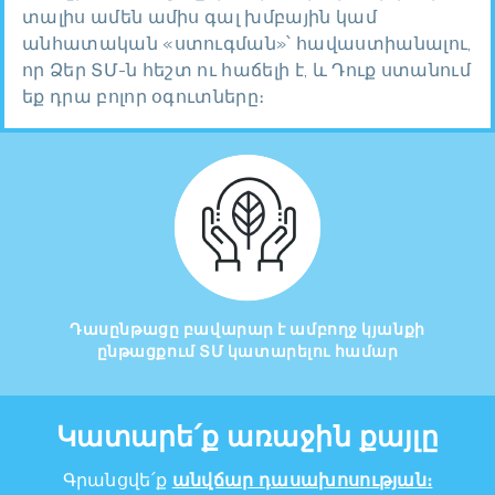
տալիս ամեն ամիս գալ խմբային կամ
անհատական «ստուգման»՝ հավաստիանալու,
որ Ձեր ՏՄ-ն հեշտ ու հաճելի է, և Դուք ստանում
եք դրա բոլոր օգուտները։
Դասընթացը բավարար է ամբողջ կյանքի
ընթացքում ՏՄ կատարելու համար
Կատարե՛ք առաջին քայլը
Գրանցվե՛ք
անվճար դասախոսության։