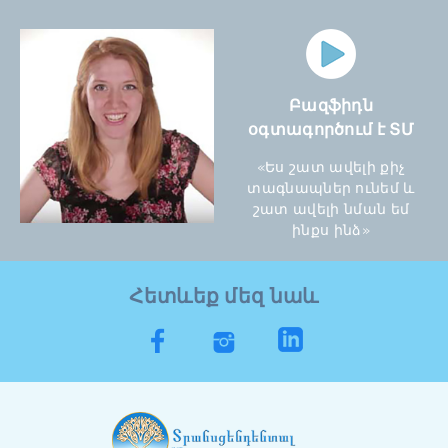
Բազֆիդն
օգտագործում է ՏՄ
«Ես շատ ավելի քիչ
տագնապներ ունեմ և
շատ ավելի նման եմ
ինքս ինձ»
Հետևեք մեզ նաև