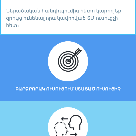
Ներածական հանդիպումից հետո կարող եք
զրույց ունենալ որակավորված ՏՄ ուսուցչի
հետ։
ԲԱՐՁՐՈՐԱԿ ՈՒՍՈՒՑՈՒՄ ՍՏԱՑԱԾ ՈՒՍՈՒՑԻՉ