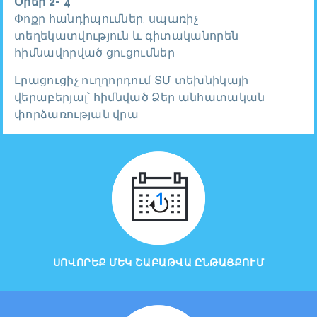
Օրեր 2- 4
Փոքր հանդիպումներ, սպառիչ
տեղեկատվություն և գիտականորեն
հիմնավորված ցուցումներ
Լրացուցիչ ուղղորդում ՏՄ տեխնիկայի
վերաբերյալ՝ հիմնված Ձեր անհատական
փորձառության վրա
ՍՈՎՈՐԵՔ ՄԵԿ ՇԱԲԱԹՎԱ ԸՆԹԱՑՔՈՒՄ