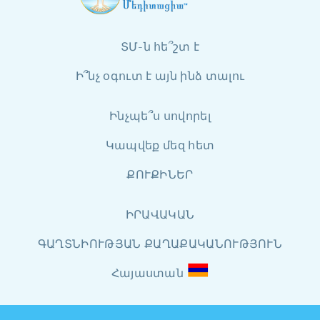
ՏՄ-ն հե՞շտ է
Ի՞նչ օգուտ է այն ինձ տալու
Ինչպե՞ս սովորել
Կապվեք մեզ հետ
ՔՈՒՔԻՆԵՐ
ԻՐԱՎԱԿԱՆ
ԳԱՂՏՆԻՈՒԹՅԱՆ ՔԱՂԱՔԱԿԱՆՈՒԹՅՈՒՆ
Հայաստան