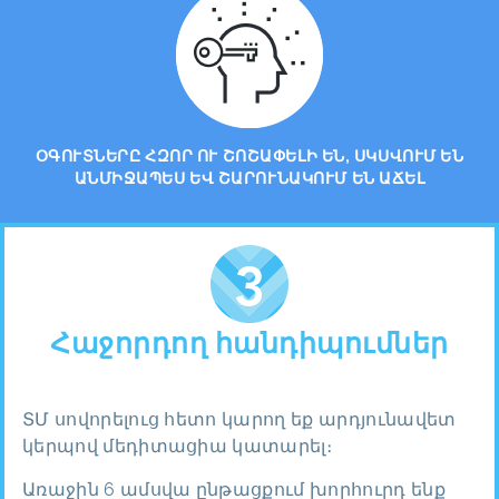
ՕԳՈՒՏՆԵՐԸ ՀԶՈՐ ՈՒ ՇՈՇԱՓԵԼԻ ԵՆ, ՍԿՍՎՈՒՄ ԵՆ
ԱՆՄԻՋԱՊԵՍ ԵՎ ՇԱՐՈՒՆԱԿՈՒՄ ԵՆ ԱՃԵԼ
Հաջորդող հանդիպումներ
ՏՄ սովորելուց հետո կարող եք արդյունավետ
կերպով մեդիտացիա կատարել։
Առաջին 6 ամսվա ընթացքում խորհուրդ ենք