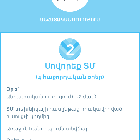
ԱՆՀԱՏԱԿԱՆ ՈՒՍՈՒՑՈՒՄ
Սովորեք ՏՄ
(4 հաջորդական օրեր)
Օր 1՝
Անհատական ուսուցում (1-2 ժամ)
ՏՄ տեխնիկայի դասընթաց որակավորված
ուսուցչի կողմից
Առաջին հանդիպումն անվճար է