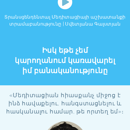
Տրանսցենդենտալ Մեդիտացիայի աշխատանքի
տրամաբանությունը | Սվետլանա Գալստյան
Իսկ եթե չեմ
կարողանում կառավարել
իմ բանականությունը
«Մեդիտացիան հիասքանչ միջոց է
ինձ հավաքելու, հանգստացնելու և
հասկանալու համար, թե որտեղ եմ»։