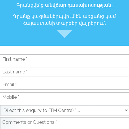
Գրանցվե՛ք
անվճար դասախոսության։
Դրանք կազմակերպվում են առցանց կամ
Հայաստանի տարբեր վայրերում։