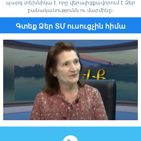
պարզ տեխնիկա է, որը վերալիցքավորում է Ձեր
բանականությունն ու մարմինը։
Գտեք Ձեր ՏՄ ուսուցչին հիմա