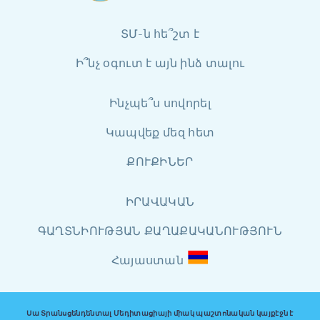
ՏՄ-ն հե՞շտ է
Ի՞նչ օգուտ է այն ինձ տալու
Ինչպե՞ս սովորել
Կապվեք մեզ հետ
ՔՈՒՔԻՆԵՐ
ԻՐԱՎԱԿԱՆ
ԳԱՂՏՆԻՈՒԹՅԱՆ ՔԱՂԱՔԱԿԱՆՈՒԹՅՈՒՆ
Հայաստան
Սա Տրանսցենդենտալ Մեդիտացիայի միակ պաշտոնական կայքէջն է