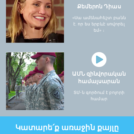
Քեմերոն Դիաս
«Սա ամենահեշտ բանն
է, որ ես երբևէ սովորել
եմ» ։
ԱՄՆ զինվորական
համալսարան
ՏՄ-ն գործում է բոլորի
համար
Կատարե՛ք առաջին քայլը