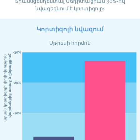
Տրանսցենդենտալ Մեդիտացիան 30%-ով
նվազեցնում է կորտիզոլը։
Կորտիզոլի նվազում
Սթրեսի հորմոն