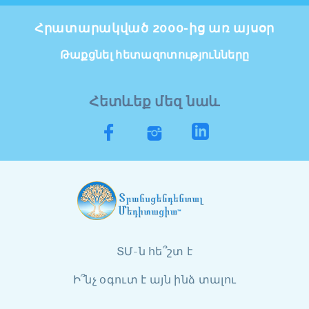
Հրատարակված 2000-ից առ այսօր
Թաքցնել հետազոտությունները
Հետևեք մեզ նաև
ՏՄ-ն հե՞շտ է
Ի՞նչ օգուտ է այն ինձ տալու