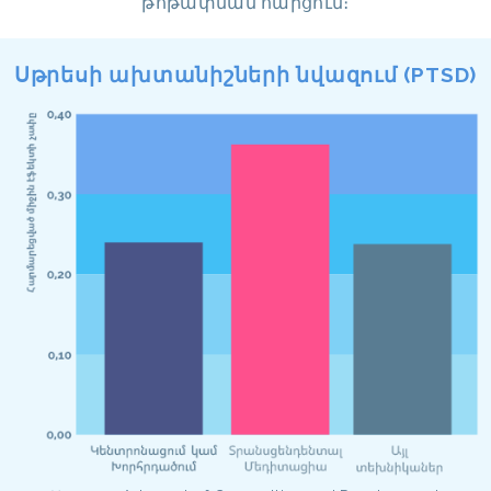
թոթափման հարցում։
Սթրեսի ախտանիշների նվազում (PTSD)