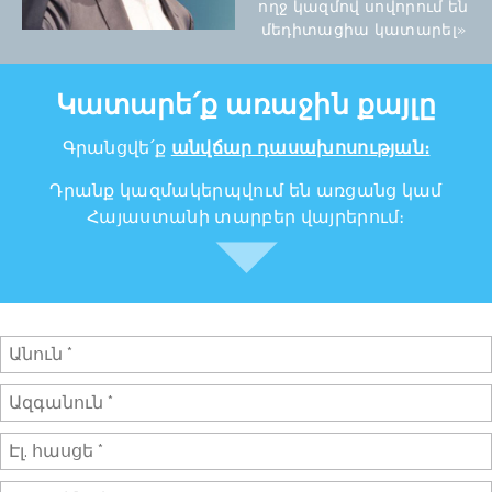
ողջ կազմով սովորում են
մեդիտացիա կատարել»
Կատարե՛ք առաջին քայլը
Գրանցվե՛ք
անվճար դասախոսության։
Դրանք կազմակերպվում են առցանց կամ
Հայաստանի տարբեր վայրերում։