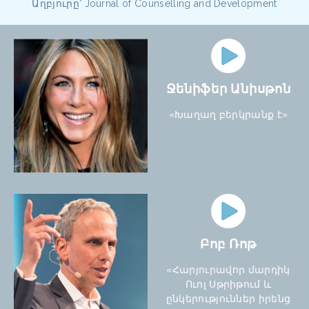
Աղբյուրը՝ Journal of Counselling and Development
Ջենիֆեր Անիսթոն
«Խաղաղ բերկրանք է»
Բոբ Ռոթ
«Հարյուրավոր մարդիկ
Ուոլ Սթրիթում և
ընկերություններ իրենց