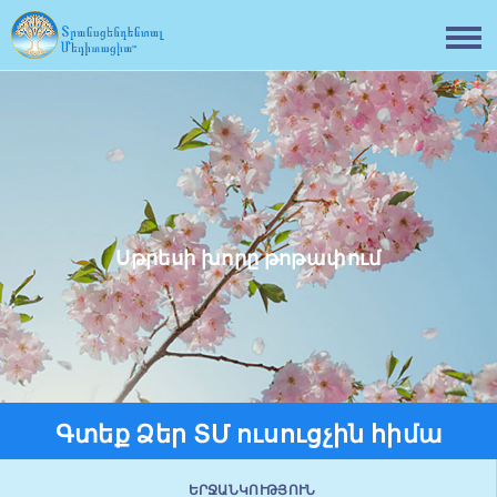
Սթրեսի խորը թոթափում
Գտեք Ձեր ՏՄ ուսուցչին հիմա
ԵՐՋԱՆԿՈՒԹՅՈՒՆ