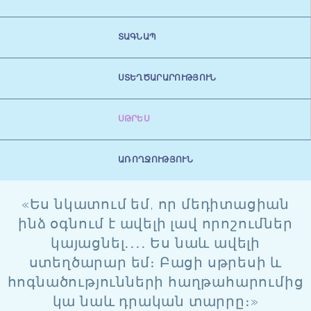
ՏԱԳՆԱՊ
ՍՏԵՂԾԱՐԱՐՈՒԹՅՈՒՆ
ՍԹՐԵՍ
ԱՌՈՂՋՈՒԹՅՈՒՆ
«Ես նկատում եմ, որ մեդիտացիան
ինձ օգնում է ավելի լավ որոշումներ
կայացնել․․․․ Ես նաև ավելի
ստեղծարար եմ։ Բացի սթրեսի և
հոգնածությունների հաղթահարումից
կա նաև դրական տարրը։»